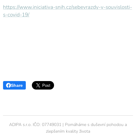
https://www.iniciativa-snih.cz/sebevrazdy-v-souvislosti-
s-covid-19/
Share
ADIPA s.r.o. IČO: 07749031 | Pomáháme s duševní pohodou a
zlepšením kvality života