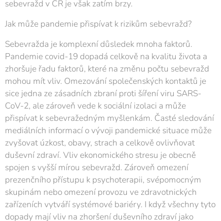
sebevražd v ČR je však zatím brzy.
Jak může pandemie přispívat k rizikům sebevražd?
Sebevražda je komplexní důsledek mnoha faktorů.
Pandemie covid-19 dopadá celkově na kvalitu života a
zhoršuje řadu faktorů, které na změnu počtu sebevražd
mohou mít vliv. Omezování společenských kontaktů je
sice jedna ze zásadních zbraní proti šíření viru SARS-
CoV-2, ale zároveň vede k sociální izolaci a může
přispívat k sebevražedným myšlenkám. Časté sledování
mediálních informací o vývoji pandemické situace může
zvyšovat úzkost, obavy, strach a celkově ovlivňovat
duševní zdraví. Vliv ekonomického stresu je obecně
spojen s vyšší mírou sebevražd. Zároveň omezení
prezenčního přístupu k psychoterapii, svépomocným
skupinám nebo omezení provozu ve zdravotnických
zařízeních vytváří systémové bariéry. I když všechny tyto
dopady mají vliv na zhoršení duševního zdraví jako