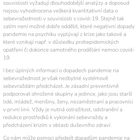
souvislosti vyžadují dlouhodobější analýzy a doposud
nejsou vyhodnocena veškerá kvantitativní data o
sebevražednosti v souvislosti s covid-19. Stejně tak
zatím není možné dobře oddělit, které negativní dopady
pandemie na psychiku vyplývají z krize jako takové a
které vznikají např. v důsledku protiepidemických
opatření či dokonce samotného prodělání nemoci covid-
19.
I bez úplných informací o dopadech pandemie na
sebevražednost je však nezbytné systémově
sebevraždám předcházet. Je zásadní preventivně
podporovat ohrožené skupiny a jedince, jako jsou starší
lidé, mládež, menšiny, ženy, nezaměstnaní a pracovníci
v první linii. Vždy je nutná ostražitost, odstranění a
redukce prostředků k vykonání sebevraždy a
předcházení krizím v oblasti duševního zdraví.
Co nám může pomoci předejít dopadům pandemie na