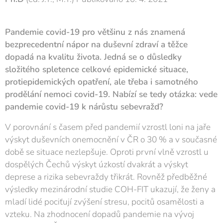
Pandemie covid-19 pro většinu z nás znamená
bezprecedentní nápor na duševní zdraví a těžce
dopadá na kvalitu života. Jedná se o důsledky
složitého spletence celkové epidemické situace,
protiepidemických opatření, ale třeba i samotného
prodělání nemoci covid-19. Nabízí se tedy otázka: vede
pandemie covid-19 k nárůstu sebevražd?
V porovnání s časem před pandemií vzrostl loni na jaře
výskyt duševních onemocnění v ČR o 30 % a v současné
době se situace nezlepšuje. Oproti první vlně vzrostl u
dospělých Čechů výskyt úzkostí dvakrát a výskyt
deprese a rizika sebevraždy třikrát. Rovněž předběžné
výsledky mezinárodní studie COH-FIT ukazují, že ženy a
mladí lidé pociťují zvýšení stresu, pocitů osamělosti a
vzteku. Na zhodnocení dopadů pandemie na vývoj