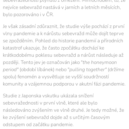
sebevražednosti plynulo z omezení. Mimochodem, to, že
nejvíce sebevražd nastává v jarních a letních měsících,
bylo pozorováno i v ČR.
Je však zásadní zdůraznit, že studie výše pochází z první
vlny pandemie a k nárůstu sebevražd může dojít teprve
se zpožděním. Pohled do historie pandemií a přírodních
katastrof ukazuje, že často zpočátku dochází ke
krátkodobému poklesu sebevražd a nárůst následuje až
později. Tento jev je označován jako "
the
honeymoon
period"
(období líbánek) nebo "
pulling together"
(držíme
spolu) fenomén a vysvětluje se vyšší soudržností
komunity a vzájemnou podporou v akutní fázi pandemie.
Studie z Japonska vskutku ukázala snížení
sebevražednosti v první vlně, které ale bylo
následováno zvýšením ve vlně druhé. Je tedy možné, že
ke zvýšení sebevražd dojde až s určitým časovým
odstupem od začátku pandemie.