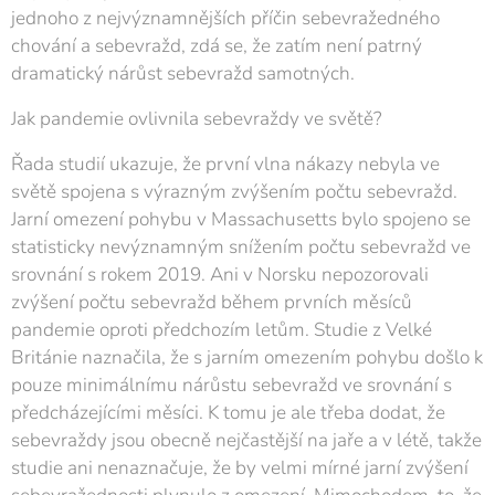
jednoho z nejvýznamnějších příčin sebevražedného
chování a sebevražd, zdá se, že zatím není patrný
dramatický nárůst sebevražd samotných.
Jak pandemie ovlivnila sebevraždy ve světě?
Řada studií ukazuje, že první vlna nákazy nebyla ve
světě spojena s výrazným zvýšením počtu sebevražd.
Jarní omezení pohybu v Massachusetts bylo spojeno se
statisticky nevýznamným snížením počtu sebevražd ve
srovnání s rokem 2019. Ani v Norsku nepozorovali
zvýšení počtu sebevražd během prvních měsíců
pandemie oproti předchozím letům. Studie z Velké
Británie naznačila, že s jarním omezením pohybu došlo k
pouze minimálnímu nárůstu sebevražd ve srovnání s
předcházejícími měsíci. K tomu je ale třeba dodat, že
sebevraždy jsou obecně nejčastější na jaře a v létě, takže
studie ani nenaznačuje, že by velmi mírné jarní zvýšení