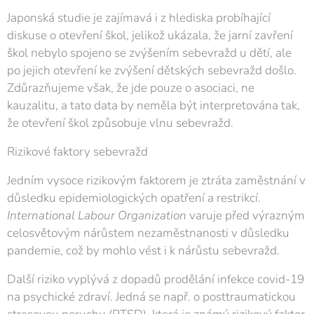
Japonská studie je zajímavá i z hlediska probíhající
diskuse o otevření škol, jelikož ukázala, že jarní zavření
škol nebylo spojeno se zvýšením sebevražd u dětí, ale
po jejich otevření ke zvýšení dětských sebevražd došlo.
Zdůrazňujeme však, že jde pouze o asociaci, ne
kauzalitu, a tato data by neměla být interpretována tak,
že otevření škol způsobuje vlnu sebevražd.
Rizikové faktory sebevražd
Jedním vysoce rizikovým faktorem je ztráta zaměstnání v
důsledku epidemiologických opatření a restrikcí.
International Labour Organization
varuje před výrazným
celosvětovým nárůstem nezaměstnanosti v důsledku
pandemie, což by mohlo vést i k nárůstu sebevražd.
Další riziko vyplývá z dopadů prodělání infekce covid-19
na psychické zdraví. Jedná se např. o posttraumatickou