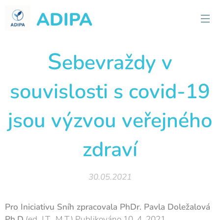
ADIPA
S
ebevraždy v
souvislosti s covid-19
jsou výzvou veřejného
zdraví
30.05.2021
Pro Iniciativu Sníh zpracovala PhDr. Pavla Doležalová
Ph.D
(ed. J.T., M.T.) Publikováno 10. 4. 2021