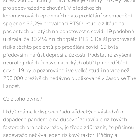
stresovou poruchu (PTSD), která je známý rizikový faktor
pro sebevražedné chování. V předchozích
koronavirových epidemiích bylo prodělání onemocnění
spojeno s 32,2% prevalencí PTSD. Studie z Itálie na
pacientech přijatých na pohotovost s covid-19 podobně
ukázala, že 30,2 % z nich trpělo PTSD. Další pozorovaná
rizika těchto pacientů po prodělání covid-19 byla
především nárůst depresí a úzkosti. Podstatné zvýšení
neurologických či psychiatrických obtíží po prodělání
covid-19 bylo pozorováno i ve velké studii na více než
200 000 přeživších nedávno publikované v časopise The
Lancet.
Co z toho plyne?
I když máme k dispozici řadu vědeckých výsledků o
dopadech pandemie na duševní zdraví a o rizikových
faktorech pro sebevraždy, je třeba zdůraznit, že příčinou
sebevražd nebývá jeden rizikový faktor. Příčiny a